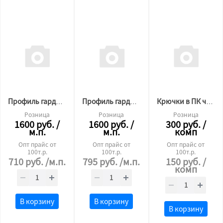
Профиль гардина П-образный05 2х рядная 2,2 м.п. БЕЛЫЙ
Профиль гардина П-образный05 2х рядная 2,2 м.п. ЧЁРНЫЙ
Крючки в ПК черные 100шт
Розница
Розница
Розница
1600
руб.
/
1600
руб.
/
300
руб.
/
м.п.
м.п.
комп
Опт прайс от
Опт прайс от
Опт прайс от
100т.р.
100т.р.
100т.р.
710
руб.
/м.п.
795
руб.
/м.п.
150
руб.
/
комп
В корзину
В корзину
В корзину