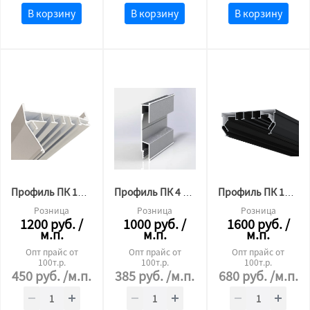
В корзину
В корзину
В корзину
Профиль ПК 12 гардина 3х рядный (2,8 м) 30мм БЕЛЫЙ
Профиль ПК 4 (для 3D потолков) алюминиевый 2,5м
Профиль ПК 14 гардина 2х рядная (3,6м) 30мм ЧЁРНЫЙ
Розница
Розница
Розница
1200
руб.
/
1000
руб.
/
1600
руб.
/
м.п.
м.п.
м.п.
Опт прайс от
Опт прайс от
Опт прайс от
100т.р.
100т.р.
100т.р.
450
руб.
/м.п.
385
руб.
/м.п.
680
руб.
/м.п.