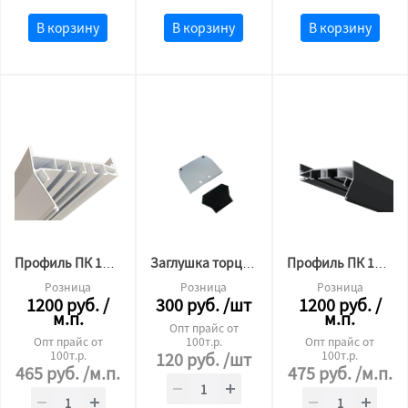
В корзину
В корзину
В корзину
Профиль ПК 12 гардина 3х рядный (4 м) 30мм БЕЛЫЙ
Заглушка торцевая для АМ 1 гардина-ниша ЧЁРНАЯ
Профиль ПК 15 гардина 2х рядный (3,6м) 30 мм ЧЁРНЫЙ
Розница
Розница
Розница
1200
руб.
/
300
руб.
/шт
1200
руб.
/
м.п.
м.п.
Опт прайс от
Опт прайс от
100т.р.
Опт прайс от
100т.р.
120
руб.
/шт
100т.р.
465
руб.
/м.п.
475
руб.
/м.п.