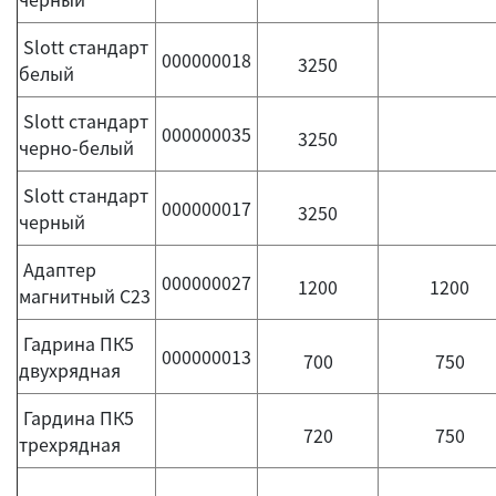
Slott стандарт
000000018
3250
белый
Slott стандарт
000000035
3250
черно-белый
Slott стандарт
000000017
3250
черный
Адаптер
000000027
1200
1200
магнитный С23
Гадрина ПК5
000000013
700
750
двухрядная
Гардина ПК5
720
750
трехрядная