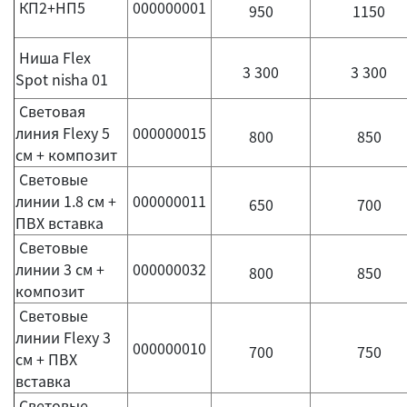
КП2+НП5
000000001
950
1150
Ниша Flex
3 300
3 300
Spot nisha 01
Световая
линия Flexy 5
000000015
800
850
см + композит
Световые
линии 1.8 см +
000000011
650
700
ПВХ вставка
Световые
линии 3 см +
000000032
800
850
композит
Световые
линии Flexy 3
000000010
700
750
см + ПВХ
вставка
Световые