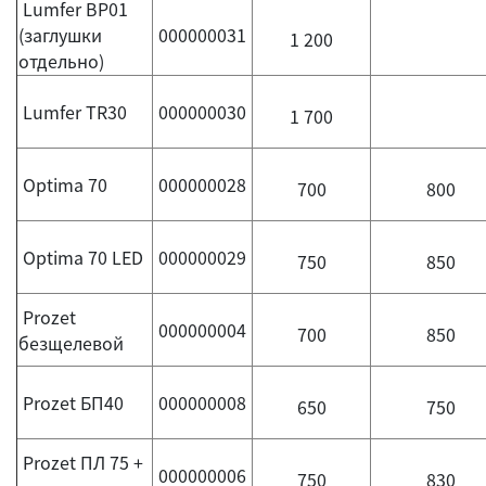
Lumfer BP01
(заглушки
000000031
1 200
отдельно)
Lumfer TR30
000000030
1 700
Optima 70
000000028
700
800
Optima 70 LED
000000029
750
850
Prozet
000000004
700
850
безщелевой
Prozet БП40
000000008
650
750
Prozet ПЛ 75 +
000000006
750
830