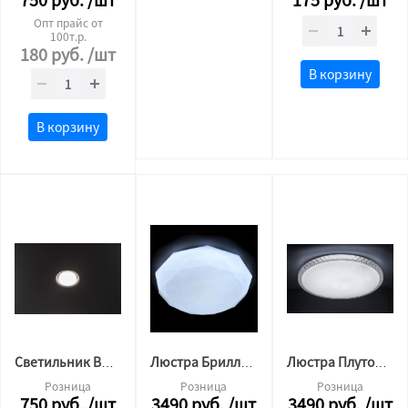
Опт прайс от
100т.р.
180
руб.
/шт
В корзину
В корзину
Светильник BH 53 для натяжного потолка утопленный ORB БЕЛЫЙ цоколь
Люстра Бриллиант 36w*2 пульт (72вт основание 45см, по плафону 49см)
Люстра Плутон 36w*2 ПДУ пульт (72вт основание 45см, по плафону 49см)
Розница
Розница
Розница
750
руб.
/шт
3490
руб.
/шт
3490
руб.
/шт