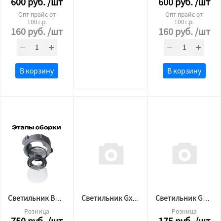
600
руб.
/шт
600
руб.
/шт
Опт прайс от
Опт прайс от
100т.р.
100т.р.
160
руб.
/шт
160
руб.
/шт
В корзину
В корзину
Светильник BH 53 для натяжного потолка утопленный ORB ЧЁРНЫЙ цоколь
Светильник Gx53 черный накладной 2020
Светильник GX53 белый матовый
Розница
Розница
750
руб.
/шт
175
руб.
/шт