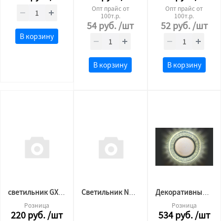
Опт прайс от
Опт прайс от
100т.р.
100т.р.
54
руб.
/шт
52
руб.
/шт
В корзину
В корзину
В корзину
светильник GX53 бронза
Светильник Navigator 7W 4000K 176-264B
Декоративный светильник GX53 L250 (4500 К)
Розница
Розница
220
руб.
/шт
534
руб.
/шт