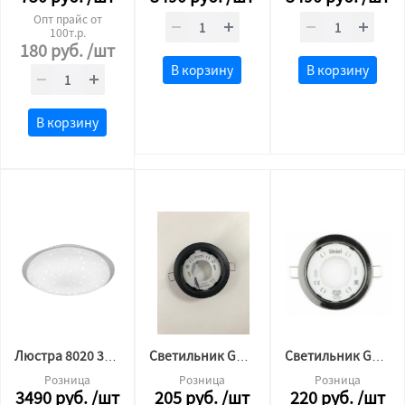
Опт прайс от
100т.р.
180
руб.
/шт
В корзину
В корзину
В корзину
Люстра 8020 36w*2 560мм пульт (основание 45, плафон 56)
Светильник GX53 черный Мат
Светильник GX53 черный Хром
Розница
Розница
Розница
3490
руб.
/шт
205
руб.
/шт
220
руб.
/шт