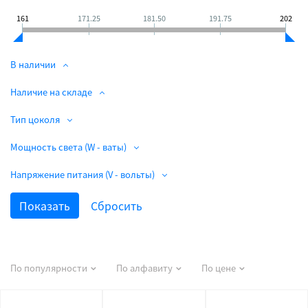
161
171.25
181.50
191.75
202
В наличии
Наличие на складе
Тип цоколя
Мощность света (W - ваты)
Напряжение питания (V - вольты)
По популярности
По алфавиту
По цене