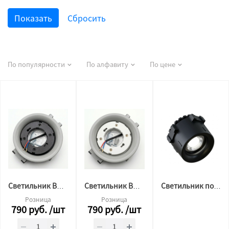
По популярности
По алфавиту
По цене
Светильник BH 53 для натяжного потолка утопленный GAP ЧЕРНЫЙ цоколь
Светильник BH 53 для натяжного потолка утопленный GAP БЕЛЫЙ цоколь
Светильник потолочный BH10 ЧЕРНЫЙ, под лампу gu10 ORB (CS)
Розница
Розница
790
руб.
/шт
790
руб.
/шт