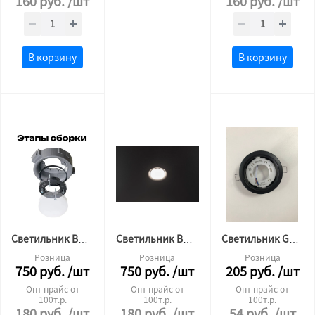
160
руб.
/шт
160
руб.
/шт
В корзину
В корзину
Светильник BH 53 для натяжного потолка утопленный ORB ЧЁРНЫЙ цоколь
Светильник BH 53 для натяжного потолка утопленный ORB БЕЛЫЙ цоколь
Светильник GX53 черный Мат
Розница
Розница
Розница
750
руб.
/шт
750
руб.
/шт
205
руб.
/шт
Опт прайс от
Опт прайс от
Опт прайс от
100т.р.
100т.р.
100т.р.
180
руб.
/шт
180
руб.
/шт
54
руб.
/шт