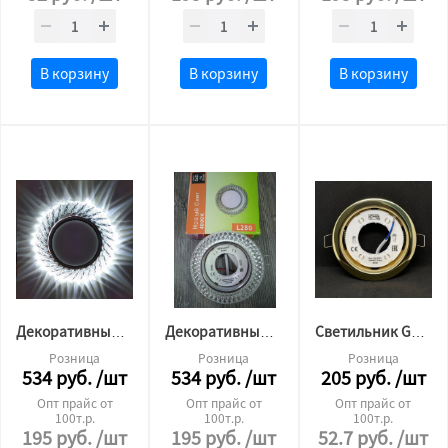
В корзину
В корзину
В корзину
Декоративный светильник GX53 L220 (4500 К)
Декоративный светильник GX53 L280 (4500 К)
Светильник GX53 золото Сфера LED
Розница
Розница
Розница
534
руб.
/шт
534
руб.
/шт
205
руб.
/шт
Опт прайс от
Опт прайс от
Опт прайс от
100т.р.
100т.р.
100т.р.
195
руб.
/шт
195
руб.
/шт
52.7
руб.
/шт