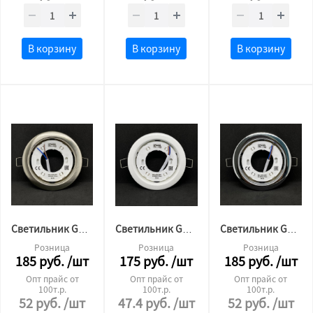
В корзину
В корзину
В корзину
Светильник GX53 сатин хром Сфера LED
Светильник GX53 белый Сфера LED
Светильник GX53 хром Сфера LED
Розница
Розница
Розница
185
руб.
/шт
175
руб.
/шт
185
руб.
/шт
Опт прайс от
Опт прайс от
Опт прайс от
100т.р.
100т.р.
100т.р.
52
руб.
/шт
47.4
руб.
/шт
52
руб.
/шт