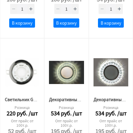
В корзину
В корзину
В корзину
Светильник GX53 черный Хром
Декоративный светильник GX53 L250 (4500 К)
Декоративный светильник GX53 L190 (4500 К)
Розница
Розница
Розница
220
руб.
/шт
534
руб.
/шт
534
руб.
/шт
Опт прайс от
Опт прайс от
Опт прайс от
100т.р.
100т.р.
100т.р.
52
руб.
/шт
195
руб.
/шт
195
руб.
/шт