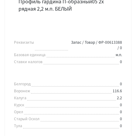
Профиль гардина П-образный05 2х
рядная 2,2 м.п. БЕЛЫЙ
Реквизиты
Запас / Товар / ФР-00613388
/ 0
Базовая единица
м.п.
Ставки налогов
0
Белгород
0
Воронеж
116.6
Калуга
2.2
Курск
0
Орел
0
Старый Оскол
0
Тула
0