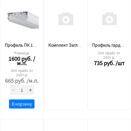
Профиль ПК 14 гардина 2х рядная (3м) 30мм БЕЛЫЙ
Комплект Заглушек торцевых БЕЛЫХ МАГНИТНЫХ для ПК14 гардина (на 2 торца профиля)
Профиль гардина П-образный05 2х рядная 3,6 м.п. ЧЁРНЫЙ
Розница
Опт прайс от
1600
руб.
/
100т.р.
м.п.
735
руб.
/шт
Опт прайс от
100т.р.
665
руб.
/м.п.
В корзину