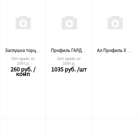
Заглушка торцевая для гардина Р-55 БЕЛЫЙ (декор/основание)
Профиль ГАРДИНА Р-55 (3,2 м) БЕЛЫЙ
Ал Профиль X 70 GARDINA БЕЛЫЙ МАТ 4 м/у (2.0м)
Опт прайс от
Опт прайс от
100т.р.
100т.р.
260
руб.
/
1035
руб.
/шт
комп