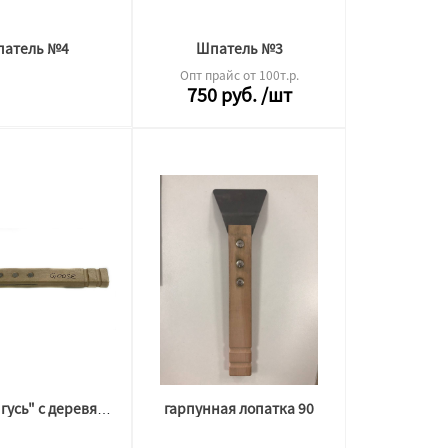
атель №4
Шпатель №3
Опт прайс от 100т.р.
750
руб.
/шт
гарпунная лопатка 90
лопатка "гусь" с деревянной ручкой