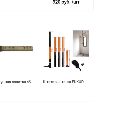
920
руб.
/шт
пунная лопатка 45
Штатив -штанга FUKUDA 19960101 с резьбой