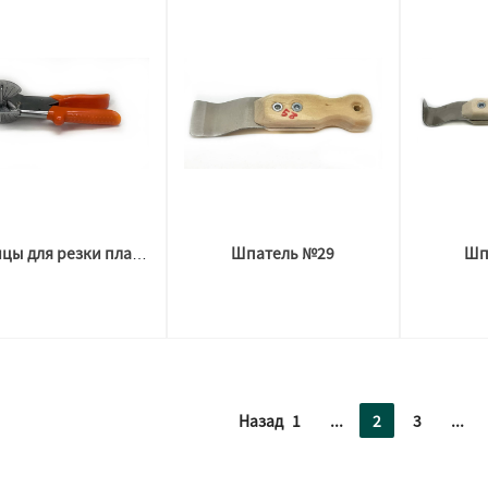
Шпатель №29
Шп
Ножницы для резки пластиковых профилей стандартные
Назад
1
...
2
3
...