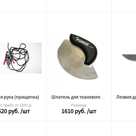
ья рука (прищепка)
Шпатель для тканевого потолка Pongs
т прайс от 100т.р.
Розница
520
руб.
/шт
1610
руб.
/шт