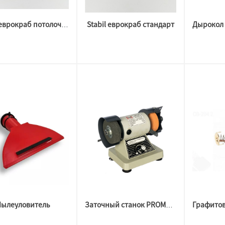
Stabil еврокраб стандарт
Stabil еврокраб потолочный
Пылеуловитель
Заточный станок PROMA BKL-750