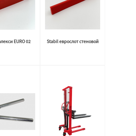
 флекси EURO 02
Stabil еврослот стеновой