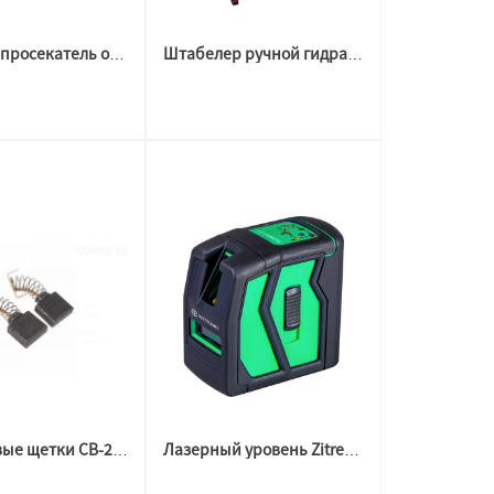
Дырокол просекатель отверстие 5.8мм (для AL профиля)
Штабелер ручной гидравлический
Графитовые щетки CB-204 2 шт. для 9069/9069F/9069SF Makita 191957-7
Лазерный уровень Zitrek LL12-GL 065-0179