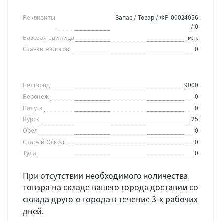
Реквизиты
Запас / Товар / ФР-00024056
/ 0
Базовая единица
м.п.
Ставки налогов
0
Белгород
9000
Воронеж
0
Калуга
0
Курск
25
Орел
0
Старый Оскол
0
Тула
0
При отсутствии необходимого количества
товара на складе вашего города доставим со
склада другого города в течение 3-х рабочих
дней.