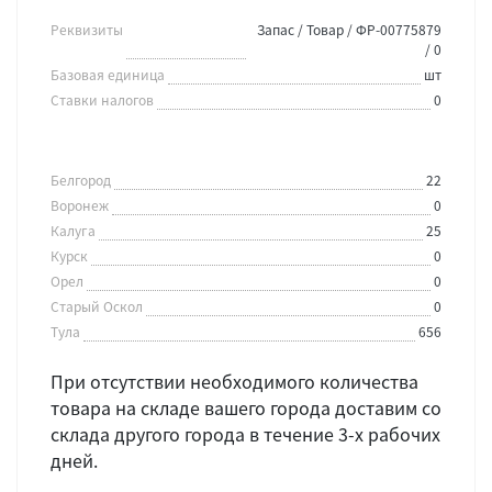
Реквизиты
Запас / Товар / ФР-00775879
/ 0
Базовая единица
шт
Ставки налогов
0
Белгород
22
Воронеж
0
Калуга
25
Курск
0
Орел
0
Старый Оскол
0
Тула
656
При отсутствии необходимого количества
товара на складе вашего города доставим со
склада другого города в течение 3-х рабочих
дней.