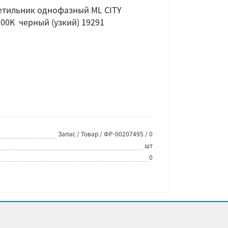
етильник однофазный ML CITY
00K черный (узкий) 19291
Запас / Товар / ФР-00207495 / 0
шт
0