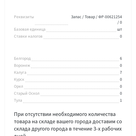
Реквизиты
Запас / Товар / ФР-00621254
/ 0
Базовая единица
шт
Ставки налогов
0
Белгород
6
Воронеж
0
Калуга
7
Курск
0
Орел
0
Старый Оскол
0
Тула
1
При отсутствии необходимого количества
товара на складе вашего города доставим со
склада другого города в течение 3-х рабочих
дней.