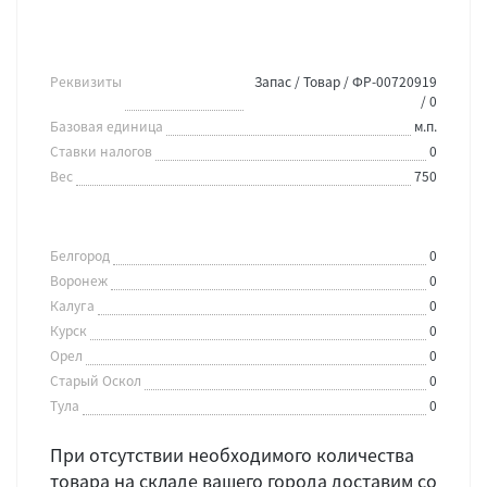
Реквизиты
Запас / Товар / ФР-00720919
/ 0
Базовая единица
м.п.
Ставки налогов
0
Вес
750
Белгород
0
Воронеж
0
Калуга
0
Курск
0
Орел
0
Старый Оскол
0
Тула
0
При отсутствии необходимого количества
товара на складе вашего города доставим со