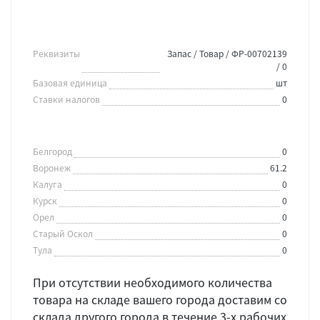
Реквизиты
Запас / Товар / ФР-00702139
/ 0
Базовая единица
шт
Ставки налогов
0
Белгород
0
Воронеж
61.2
Калуга
0
Курск
0
Орел
0
Старый Оскол
0
Тула
0
При отсутствии необходимого количества
товара на складе вашего города доставим со
склада другого города в течение 3-х рабочих